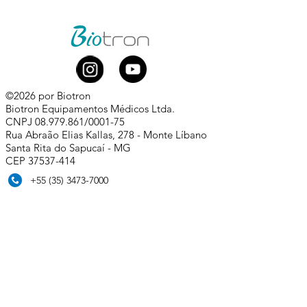
©2026 por Biotron
Biotron Equipamentos Médicos Ltda.
CNPJ
08.979.861
/0001-75
Rua Abraão Elias Kallas, 278 - Monte Líbano
Santa Rita do Sapucaí - MG
CEP
37537-414
​
+55 (35) 3473-7000
Whatsapp comercial:
+55 (35) 99881-0168
comercial@biotron.com.br
/
sac@biotron.com.br
​
Compre aqui:
www.biotronloja.com.br
Política de Privacidade e Proteção de Dados
Pessoais