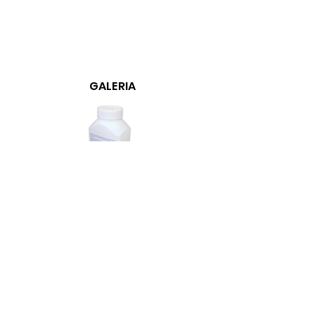
GALERIA
©2026 por Biotron
Biotron Equipamentos Médicos Ltda.
CNPJ
08.979.861
/0001-75