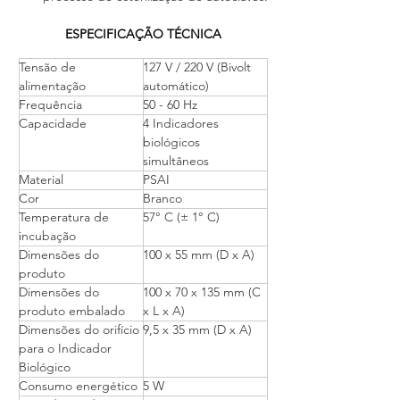
ESPECIFICAÇÃO TÉCNICA
Tensão de 
127 V / 220 V (Bivolt 
alimentação 
automático) 
Frequência 
50 - 60 Hz  
Capacidade 
4 Indicadores 
biológicos 
simultâneos 
Material 
PSAI 
Cor 
Branco 
Temperatura de 
57° C (± 1° C) 
incubação 
Dimensões do 
100 x 55 mm (D x A) 
produto 
Dimensões do 
100 x 70 x 135 mm (C 
produto embalado 
x L x A) 
Dimensões do orifício 
9,5 x 35 mm (D x A) 
para o Indicador 
Biológico 
Consumo energético 
5 W 