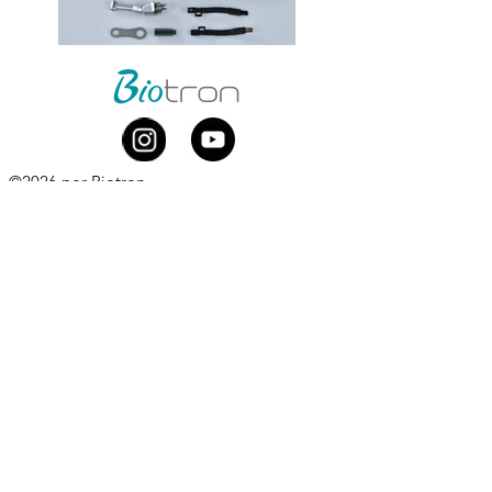
©2026 por Biotron
Biotron Equipamentos Médicos Ltda.
CNPJ
08.979.861
/0001-75
Rua Abraão Elias Kallas, 278 - Monte Líbano
Santa Rita do Sapucaí - MG
CEP
37537-414
​
+55 (35) 3473-7000
Whatsapp comercial:
+55 (35) 99881-0168
comercial@biotron.com.br
/
sac@biotron.com.br
​
Compre aqui:
www.biotronloja.com.br
Política de Privacidade e Proteção de Dados