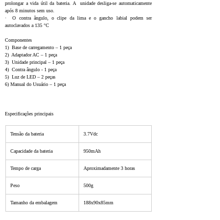
prolongar a vida útil da bateria. A  unidade desliga-se automaticamente 
após 8 minutos sem uso.
·  O contra ângulo, o clipe da lima e o gancho labial podem ser 
autoclavados a 135 °C
Componentes
1)  Base de carregamento – 1 peça
2)  Adaptador AC – 1 peça
3)  Unidade principal – 1 peça
4)  Contra ângulo - 1 peça
5)  Luz de LED – 2 peças
6) Manual do Usuário – 1 peça
Especificações principais
Tensão da bateria
3.7Vdc
Capacidade da bateria
950mAh
Tempo de carga
Aproximadamente 3 horas
Peso
500g
Tamanho da embalagem
188x90x85mm