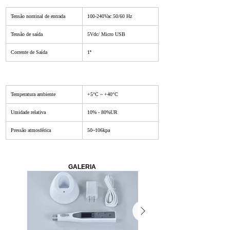
Tensão nominal de entrada
100-240Vac 50/60 Hz
Tensão de saída
5Vdc/ Micro USB
Corrente de Saída
1ª
Temperatura ambiente
+5°C ~ +40°C
Umidade relativa
10% - 80%UR
Pressão atmosférica
50~106kpa
GALERIA