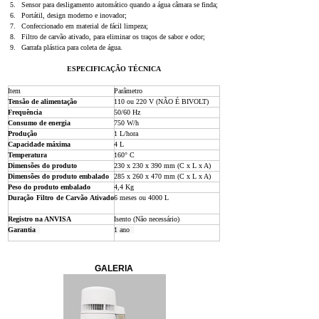
Sensor para desligamento automático quando a água câmara se finda;
Portátil, design moderno e inovador;
Confeccionado em material de fácil limpeza;
Filtro de carvão ativado, para eliminar os traços de sabor e odor;
Garrafa plástica para coleta de água.
ESPECIFICAÇÃO TÉCNICA
Item
Parâmetro
Tensão de alimentação  
110 ou 220 V (NÃO É BIVOLT)  
Frequência  
50/60 Hz  
Consumo de energia  
750 W/h  
Produção  
1 L/hora  
Capacidade máxima  
4 L  
Temperatura  
160° C  
Dimensões do produto  
230 x 230 x 390 mm (C x L x A)  
Dimensões do produto embalado  
285 x 260 x 470 mm (C x L x A)  
Peso do produto embalado  
4,4 Kg  
Duração Filtro de Carvão Ativado 
6 meses ou 4000 L  
Registro na ANVISA  
Isento (Não necessário)  
Garantia  
1 ano  
GALERIA