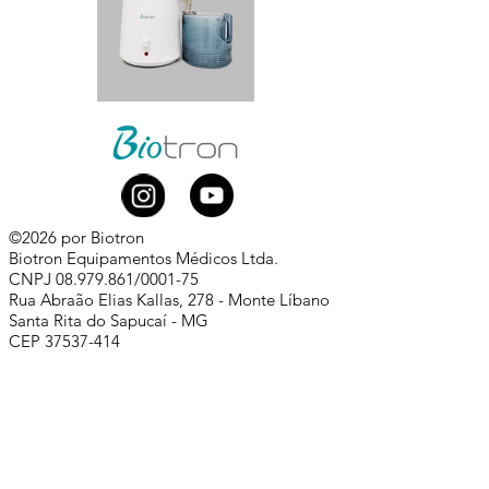
©2026 por Biotron
Biotron Equipamentos Médicos Ltda.
CNPJ
08.979.861
/0001-75
Rua Abraão Elias Kallas, 278 - Monte Líbano
Santa Rita do Sapucaí - MG
CEP
37537-414
​
+55 (35) 3473-7000
Whatsapp comercial:
+55 (35) 99881-0168
comercial@biotron.com.br
/
sac@biotron.com.br
​