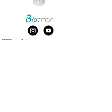
©2026 por Biotron
Biotron Equipamentos Médicos Ltda.
CNPJ
08.979.861
/0001-75
Rua Abraão Elias Kallas, 278 - Monte Líbano
Santa Rita do Sapucaí - MG
CEP
37537-414
​
+55 (35) 3473-7000
Whatsapp comercial:
+55 (35) 99881-0168
comercial@biotron.com.br
/
sac@biotron.com.br
​
Compre aqui:
www.biotronloja.com.br
Política de Privacidade e Proteção de Dados