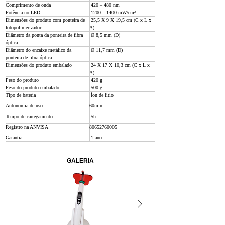
Comprimento de onda
 420 – 480 nm
Potência no LED
 1200 – 1400 mW/cm²
Dimensões do produto com ponteira de 
 25,5 X 9 X 19,5 cm (C x L x 
fotopolimerizador
A)
Diâmetro da ponta da ponteira de fibra 
 Ø 8,5 mm (D)
óptica
Diâmetro do encaixe metálico da 
 Ø 11,7 mm (D)
ponteira de fibra óptica
Dimensões do produto embalado
 24 X 17 X 10,3 cm (C x L x 
A)
Peso do produto
 420 g 
Peso do produto embalado
 500 g
Tipo de bateria
 Íon de lítio 
Autonomia de uso
60min
Tempo de carregamento
 5h
Registro na ANVISA
80652760005
Garantia
 1 ano
GALERIA