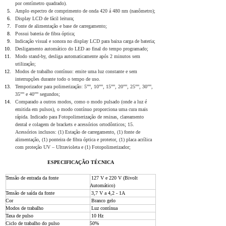
por centímetro quadrado).
Amplo espectro de comprimento de onda 420 á 480 nm (nanômetro);
Display LCD de fácil leitura;
Fonte de alimentação e base de carregamento;
Possui bateria de fibra óptica;
Indicação visual e sonora no display LCD para baixa carga de bateria;
Desligamento automático do LED ao final do tempo programado;
Modo stand-by, desliga automaticamente após 2 minutos sem 
utilização;
Modos de trabalho contínuo: emite uma luz constante e sem 
interrupções durante todo o tempo de uso.
Temporizador para polimerização: 5‟‟, 10‟‟, 15‟‟, 20‟‟, 25‟‟, 30‟‟, 
35‟‟ e 40‟‟ segundos;
Comparado a outros modos, como o modo pulsado (onde a luz é 
emitida em pulsos), o modo contínuo proporciona uma cura mais 
rápida. Indicado para Fotopolimerização de resinas, clareamento 
dental e colagem de brackets e acessórios ortodônticos; 15. 
Acessórios inclusos: (1) Estação de carregamento, (1) fonte de 
alimentação, (1) ponteira de fibra óptica e protetor, (1) placa acrílica 
com proteção UV – Ultravioleta e (1) Fotopolimerizador;
ESPECIFICAÇÃO TÉCNICA
Tensão de entrada da fonte
 127 V e 220 V (Bivolt 
Automático)
Tensão de saída da fonte
 3,7 V a 4,2 - 1A
Cor
 Branco gelo
Modos de trabalho
 Luz contínua
Taxa de pulso
 10 Hz
Ciclo de trabalho do pulso
50%