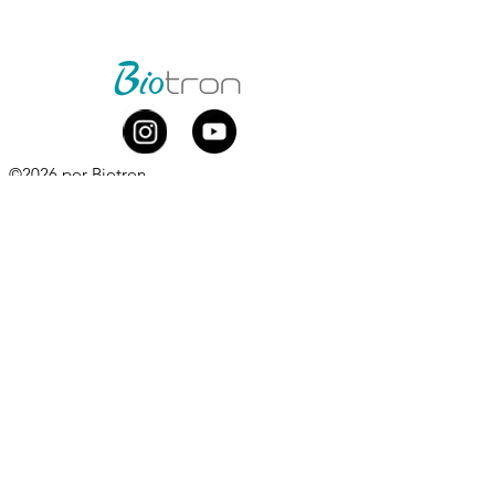
©2026 por Biotron
Biotron Equipamentos Médicos Ltda.
CNPJ
08.979.861
/0001-75
Rua Abraão Elias Kallas, 278 - Monte Líbano
Santa Rita do Sapucaí - MG
CEP
37537-414
​
+55 (35) 3473-7000
Whatsapp comercial:
+55 (35) 99881-0168
comercial@biotron.com.br
/
sac@biotron.com.br
​
Compre aqui:
www.biotronloja.com.br
Política de Privacidade e Proteção de Dados