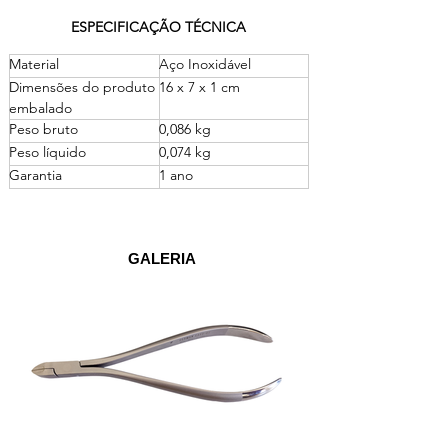
ESPECIFICAÇÃO TÉCNICA
Material
Aço Inoxidável
Dimensões do produto 
16 x 7 x 1 cm
embalado
Peso bruto
0,086 kg
Peso líquido
0,074 kg
Garantia
1 ano
GALERIA