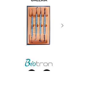
©2026 por Biotron
Biotron Equipamentos Médicos Ltda.
CNPJ
08.979.861
/0001-75
Rua Abraão Elias Kallas, 278 - Monte Líbano
Santa Rita do Sapucaí - MG
CEP
37537-414
​