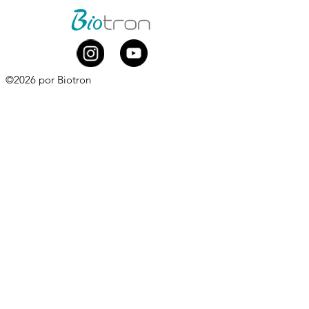
©2026 por Biotron
Biotron Equipamentos Médicos Ltda.
CNPJ
08.979.861
/0001-75
Rua Abraão Elias Kallas, 278 - Monte Líbano
Santa Rita do Sapucaí - MG
CEP
37537-414
​
+55 (35) 3473-7000
Whatsapp comercial:
+55 (35) 99881-0168
comercial@biotron.com.br
/
sac@biotron.com.br
​
Compre aqui:
www.biotronloja.com.br
Política de Privacidade e Proteção de Dados
Pessoais
Política de Privacidade para o Website
Acesso ao Webmail Biotron