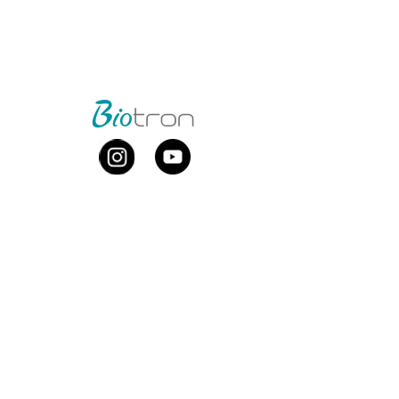
©2026 por Biotron
Biotron Equipamentos Médicos Ltda.
CNPJ
08.979.861
/0001-75
Rua Abraão Elias Kallas, 278 - Monte Líbano
Santa Rita do Sapucaí - MG
CEP
37537-414
​
+55 (35) 3473-7000
Whatsapp comercial:
+55 (35) 99881-0168
comercial@biotron.com.br
/
sac@biotron.com.br
​