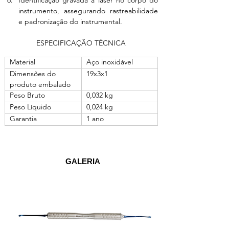
Identificação gravada a laser no corpo do 
instrumento, assegurando rastreabilidade 
e padronização do instrumental.
ESPECIFICAÇÃO TÉCNICA
Material 
Aço inoxidável
Dimensões do 
19x3x1
produto embalado 
Peso Bruto 
0,032 kg
Peso Líquido 
0,024 kg
Garantia 
1 ano
GALERIA