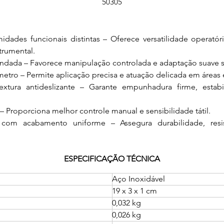
50305
dades funcionais distintas – Oferece versatilidade operatór
trumental.
ndada – Favorece manipulação controlada e adaptação suave so
etro – Permite aplicação precisa e atuação delicada em áreas e
tura antideslizante – Garante empunhadura firme, estabi
– Proporciona melhor controle manual e sensibilidade tátil.
 com acabamento uniforme – Assegura durabilidade, resis
ESPECIFICAÇÃO TÉCNICA
Aço Inoxidável
19 x 3 x 1 cm
0,032 kg
0,026 kg