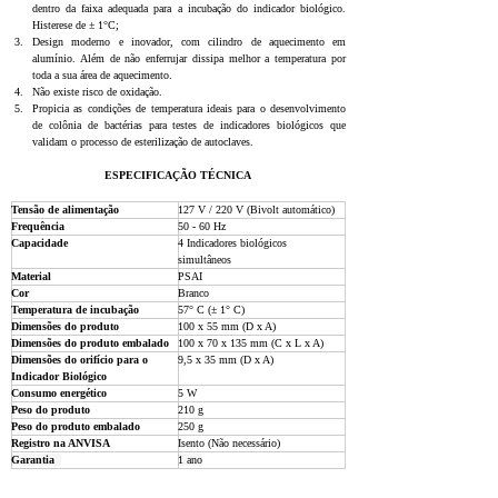
dentro da faixa adequada para a incubação do indicador biológico. 
Histerese de ± 1°C;
Design moderno e inovador, com cilindro de aquecimento em 
alumínio. Além de não enferrujar dissipa melhor a temperatura por 
toda a sua área de aquecimento.
Não existe risco de oxidação.
Propicia as condições de temperatura ideais para o desenvolvimento 
de colônia de bactérias para testes de indicadores biológicos que 
validam o processo de esterilização de autoclaves.
ESPECIFICAÇÃO TÉCNICA
Tensão de alimentação  
127 V / 220 V (Bivolt automático)  
Frequência  
50 - 60 Hz  
Capacidade  
4 Indicadores biológicos 
simultâneos  
Material  
PSAI  
Cor  
Branco  
Temperatura de incubação  
57° C (± 1° C)  
Dimensões do produto  
100 x 55 mm (D x A)  
Dimensões do produto embalado  
100 x 70 x 135 mm (C x L x A)  
Dimensões do orifício para o 
9,5 x 35 mm (D x A)  
Indicador Biológico  
Consumo energético  
5 W  
Peso do produto  
210 g  
Peso do produto embalado  
250 g  
Registro na ANVISA  
Isento (Não necessário)  
Garantia  
1 ano