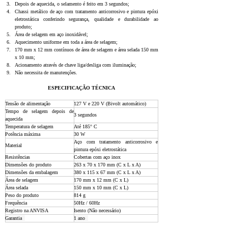
Depois de aquecida, o selamento é feito em 3 segundos;
Chassi metálico de aço com tratamento anticorrosivo e pintura epóxi 
eletrostática conferindo segurança, qualidade e durabilidade ao 
produto;
Área de selagem em aço inoxidável;
Aquecimento uniforme em toda a área de selagem;
170 mm x 12 mm contínuos de área de selagem e área selada 150 mm 
x 10 mm;
Acionamento através de chave liga/desliga com iluminação;
Não necessita de manutenções.
ESPECIFICAÇÃO TÉCNICA
Tensão de alimentação  
127 V e 220 V (Bivolt automático)  
Tempo de selagem depois de 
3 segundos  
aquecida  
Temperatura de selagem  
Até 185° C  
Potência máxima  
30 W  
Aço com tratamento anticorrosivo e 
Material  
pintura epóxi eletrostática  
Resistências  
Cobertas com aço inox  
Dimensões do produto  
263 x 70 x 170 mm (C x L x A)  
Dimensões da embalagem  
380 x 115 x 67 mm (C x L x A)  
Área de selagem  
170 mm x 12 mm (C x L)  
Área selada  
150 mm x 10 mm (C x L)  
Peso do produto  
814 g 
Frequência  
50Hz / 60Hz  
Registro na ANVISA  
Isento (Não necessário)  
Garantia  
1 ano  