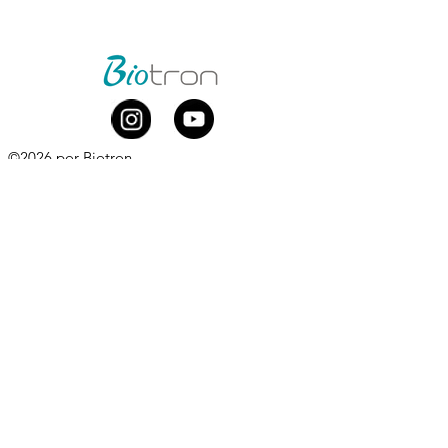
©2026 por Biotron
Biotron Equipamentos Médicos Ltda.
CNPJ
08.979.861
/0001-75
Rua Abraão Elias Kallas, 278 - Monte Líbano
Santa Rita do Sapucaí - MG
CEP
37537-414
​
+55 (35) 3473-7000
Whatsapp comercial:
+55 (35) 99881-0168
comercial@biotron.com.br
/
sac@biotron.com.br
​
Compre aqui:
www.biotronloja.com.br
Política de Privacidade e Proteção de Dados