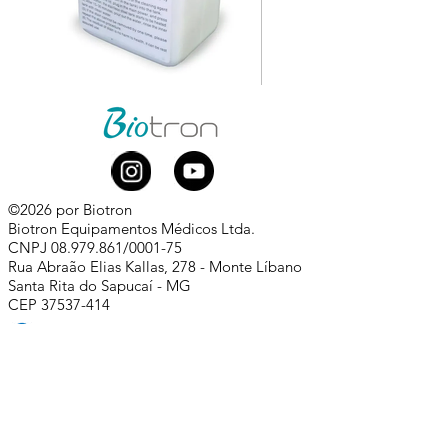
©2026 por Biotron
Biotron Equipamentos Médicos Ltda.
CNPJ
08.979.861
/0001-75
Rua Abraão Elias Kallas, 278 - Monte Líbano
Santa Rita do Sapucaí - MG
CEP
37537-414
​
+55 (35) 3473-7000
Whatsapp comercial:
+55 (35) 99881-0168
comercial@biotron.com.br
/
sac@biotron.com.br
​