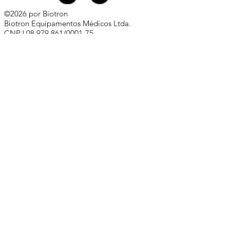
©2026 por Biotron
Biotron Equipamentos Médicos Ltda.
CNPJ
08.979.861
/0001-75
Rua Abraão Elias Kallas, 278 - Monte Líbano
Santa Rita do Sapucaí - MG
CEP
37537-414
​
+55 (35) 3473-7000
Whatsapp comercial:
+55 (35) 99881-0168
comercial@biotron.com.br
/
sac@biotron.com.br
​
Compre aqui:
www.biotronloja.com.br
Política de Privacidade e Proteção de Dados
Pessoais
Política de Privacidade para o Website
Acesso ao Webmail Biotron