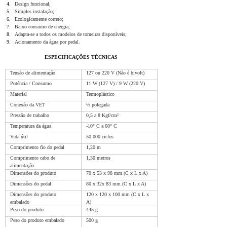
Design funcional;
Simples instalação;
Ecologicamente correto;
Baixo consumo de energia;
Adapta-se a todos os modelos de torneiras disponíveis;
Acionamento da água por pedal.
ESPECIFICAÇÕES TÉCNICAS
Tensão de alimentação 
127 ou 220 V (Não é bivolt)
Potência / Consumo 
11 W (127 V) / 9 W (220 V) 
Material 
Termoplástico 
Conexão da VET 
½ polegada 
Pressão de trabalho 
0,5 a 8 Kgf/cm² 
Temperatura da água 
-10° C a 60° C 
Vida útil 
50.000 ciclos 
Comprimento fio do pedal 
1,20 m 
Comprimento cabo de 
1,30 metros 
alimentação 
Dimensões do produto 
70 x 53 x 98 mm (C x L x A)   
Dimensões do pedal 
80 x 32x 83 mm (C x L x A) 
Dimensões do produto 
120 x 120 x 100 mm (C x L x 
embalado 
A) 
Peso do produto 
445 g 
Peso do produto embalado 
500 g 