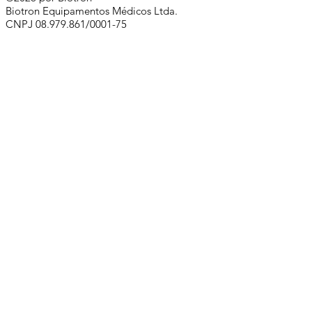
Biotron Equipamentos Médicos Ltda.
CNPJ
08.979.861
/0001-75
Rua Abraão Elias Kallas, 278 - Monte Líbano
Santa Rita do Sapucaí - MG
CEP
37537-414
​
+55 (35) 3473-7000
Whatsapp comercial:
+55 (35) 99881-0168
comercial@biotron.com.br
/
sac@biotron.com.br
​
Compre aqui:
www.biotronloja.com.br
Política de Privacidade e Proteção de Dados
Pessoais
Política de Privacidade para o Website
Acesso ao Webmail Biotron