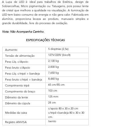
A Lupa de LED é ideal para trabalhos de Estética, design de 
Sobrancelhas, Micro pigmentação ou Tatuagens, pois possui lente 
de cristal que melhora a qualidade na visualização. A iluminação de 
LED tem baixo consumo de energia e não gera calor. Fabricada em 
alumínio, proporciona leveza ao produto, manuseio simples e 
grande durabilidade, livre do processo de oxidação.
Nota: Não Acompanha Carrinho.
ESPECIFICAÇÕES TÉCNICAS
5 dioptrias (2,5x)
Aumento
127V/220V (bivolt)
Tensão de alimentação
2,130 kg
Peso Líq. c/Apoio:
2,830 kg
Peso bruto c/Apoio
7,650 kg
Peso Líq. c/tripé + bandeja
8,440 kg
Peso bruto c/tripé + bandeja
65 cm/85 cm
Comprimento tripé
103 cm
Comprimento do braço
125 mm
Diâmetro da lente
24 cm
Diâmetro da cúpula
c/apoio 80 x 30 x 20 cm 
Medidas da caixa
c/tripé+bandeja 80 x 30 x 30 
cm.
Isento
Registro ANVISA