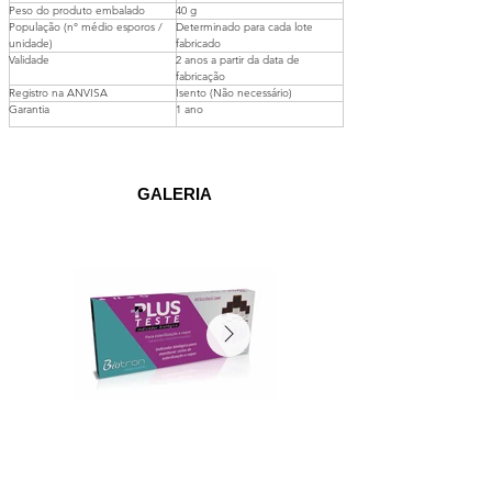
Peso do produto embalado 
40 g 
População (n° médio esporos / 
Determinado para cada lote 
unidade) 
fabricado 
Validade 
2 anos a partir da data de 
fabricação 
Registro na ANVISA 
Isento (Não necessário) 
Garantia 
1 ano 
GALERIA