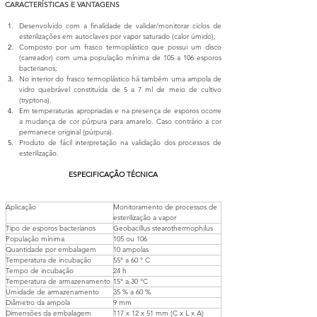
CARACTERÍSTICAS E VANTAGENS
Desenvolvido com a finalidade de validar/monitorar ciclos de 
esterilizações em autoclaves por vapor saturado (calor úmido);
Composto por um frasco termoplástico que possui um disco 
(carreador) com uma população mínima de 105 a 106 esporos 
bacterianos;
No interior do frasco termoplástico há também uma ampola de 
vidro quebrável constituída de 5 a 7 ml de meio de cultivo 
(tryptona).
Em temperaturas apropriadas e na presença de esporos ocorre 
a mudança de cor púrpura para amarelo. Caso contrário a cor 
permanece original (púrpura).
Produto de fácil interpretação na validação dos processos de 
esterilização.
ESPECIFICAÇÃO TÉCNICA
Aplicação 
Monitoramento de processos de 
esterilização a vapor 
Tipo de esporos bacterianos 
Geobacillus stearothermophilus 
População mínima 
105 ou 106 
Quantidade por embalagem 
10 ampolas 
Temperatura de incubação 
55° a 60 ° C 
Tempo de incubação 
24 h 
Temperatura de armazenamento 
15° a 30 °C 
Umidade de armazenamento 
35 % a 60 % 
Diâmetro da ampola 
9 mm 
Dimensões da embalagem 
117 x 12 x 51 mm (C x L x A) 