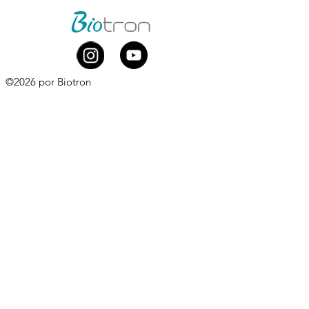
©2026 por Biotron
Biotron Equipamentos Médicos Ltda.
CNPJ
08.979.861
/0001-75
Rua Abraão Elias Kallas, 278 - Monte Líbano
Santa Rita do Sapucaí - MG
CEP
37537-414
​
+55 (35) 3473-7000
Whatsapp comercial:
+55 (35) 99881-0168
comercial@biotron.com.br
/
sac@biotron.com.br
​
Compre aqui:
www.biotronloja.com.br
Política de Privacidade e Proteção de Dados
Pessoais
Política de Privacidade para o Website
Acesso ao Webmail Biotron