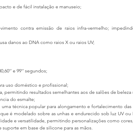
cto e de fácil instalação e manuseio;
imento contra emissão de raios infra-vermelho; impedind
ausa danos ao DNA como raios X ou raios UV;
0,60'’ e 99'’ segundos;
ara uso doméstico e profissional;
, permitindo resultados semelhantes aos de salões de beleza s
ência do esmalte;
 uma técnica popular para alongamento e fortalecimento das un
 que é modelado sobre as unhas e endurecido sob luz UV ou L
ilidade e versatilidade, permitindo personalizações como cores
e suporte em base de silicone para as mãos.