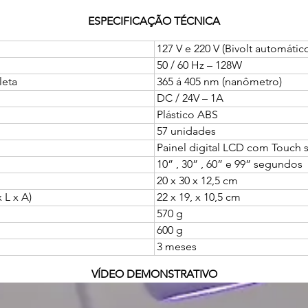
ESPECIFICAÇÃO TÉCNICA
 127 V e 220 V (Bivolt automátic
 50 / 60 Hz – 128W
leta
 365 á 405 nm (nanômetro)
 DC / 24V – 1A
 Plástico ABS 
 57 unidades
 Painel digital LCD com Touch 
 10” , 30” , 60” e 99” segundos
 20 x 30 x 12,5 cm
L x A)
 22 x 19, x 10,5 cm
 570 g
 600 g
 3 meses
VÍDEO DEMONSTRATIVO