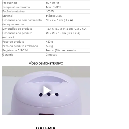
Frequência 
50 / 60 Hz 
Temperatura máxima 
Máx. 120ºC 
Potência máxima 
100 W 
Material 
Plástico ABS  
Dimensões do compartimento 
10,7 x 6,6 cm (D x A) 
de aquecimento 
Dimensões do produto 
15,7 x 15,7 x 14,5 cm (C x L x A) 
Dimensões do produto 
20 x 20 x 15 cm (C x L x A) 
embalado 
Peso do produto 
450 g 
Peso do produto embalado 
650 g 
Registro na ANVISA 
Isento (Não necessário) 
Garantia 
3 meses 
VÍDEO DEMONSTRATIVO
GALERIA