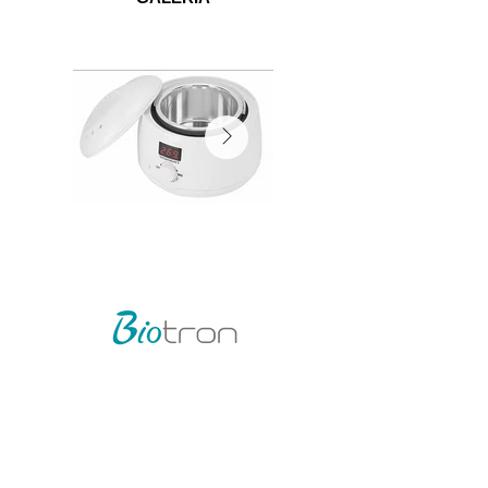
©2026 por Biotron
Biotron Equipamentos Médicos Ltda.
CNPJ
08.979.861
/0001-75
Rua Abraão Elias Kallas, 278 - Monte Líbano