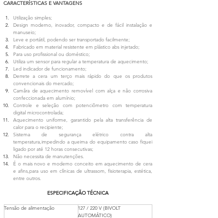
CARACTERÍSTICAS E VANTAGENS
Utilização simples;
Design moderno, inovador, compacto e de fácil instalação e 
manuseio;
Leve e portátil, podendo ser transportado facilmente;
Fabricado em material resistente em plástico abs injetado;
Para uso profissional ou doméstico;
Utiliza um sensor para regular a temperatura de aquecimento;
Led indicador de funcionamento;
Derrete a cera um terço mais rápido do que os produtos 
convencionais do mercado;
Camâra de aquecimento removível com alça e não corrosiva 
confeccionada em alumínio;
Controle e seleção com potenciômetro com temperatura 
digital microcontrolada;
Aquecimento uniforme, garantido pela alta transferência de 
calor para o recipiente;
Sistema de segurança elétrico contra alta 
temperatura,impedindo a queima do equipamento caso fiquei 
ligado por até 12 horas consecutivas;
Não necessita de manutenções.
É o mais novo e moderno conceito em aquecimento de cera 
e afins,para uso em clínicas de ultrassom, fisioterapia, estética, 
entre outros.
ESPECIFICAÇÃO TÉCNICA
Tensão de alimentação 
127 / 220 V (BIVOLT 
AUTOMÁTICO) 