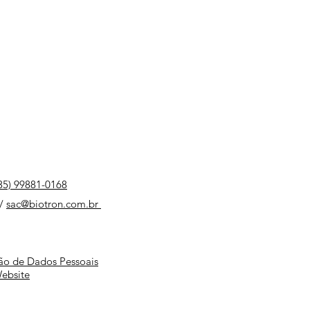
35) 99881-0168
/
sac@biotron.com.br
​
ção de Dados Pessoais
Website