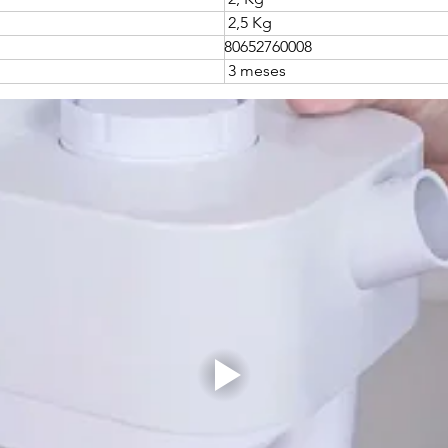
 2,5 Kg
80652760008
 3 meses