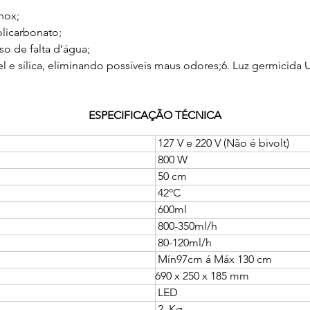
nox;
olicarbonato;
o de falta d’água;
el e sílica, eliminando possíveis maus odores;6. Luz germicida 
ESPECIFICAÇÃO TÉCNICA
 127 V e 220 V (Não é bivolt) 
 800 W
 50 cm
 42ºC
 600ml
 800-350ml/h
 80-120ml/h
 Mín97cm á Máx 130 cm
690 x 250 x 185 mm
 LED
 2, Kg